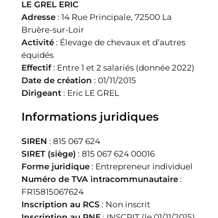
LE GREL ERIC
Adresse
: 14 Rue Principale, 72500 La
Bruère-sur-Loir
Activité
: Élevage de chevaux et d’autres
équidés
Effectif
: Entre 1 et 2 salariés (donnée 2022)
Date de création
: 01/11/2015
Dirigeant
: Eric LE GREL
Informations juridiques
SIREN
: 815 067 624
SIRET (siège)
: 815 067 624 00016
Forme juridique
: Entrepreneur individuel
Numéro de TVA intracommunautaire
:
FR15815067624
Inscription au RCS
: Non inscrit
Inscription au RNE
: INSCRIT (le 01/11/2015)